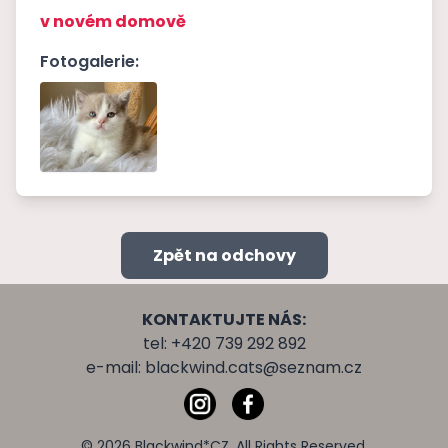
v novém domově
Fotogalerie:
Zpět na odchovy
KONTAKTUJTE NÁS:
tel: +420 739 292 892
e-mail:
blackwind.cats@seznam.cz
© 2026 Blackwind*CZ. All Rights Reserved.