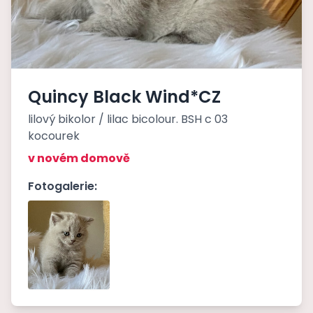
Quincy Black Wind*CZ
lilový bikolor / lilac bicolour. BSH c 03
kocourek
v novém domově
Fotogalerie: