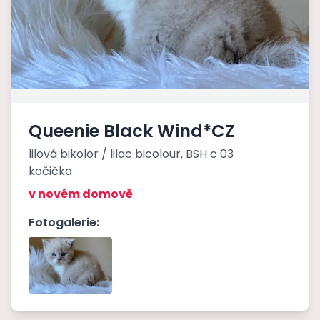
Queenie Black Wind*CZ
lilová bikolor / lilac bicolour, BSH c 03
kočička
v novém domově
Fotogalerie: