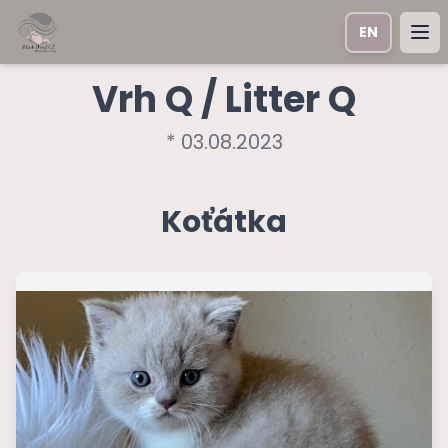
EN
Ope
Vrh Q / Litter Q
* 03.08.2023
Koťátka