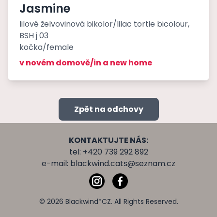
Jasmine
lilové želvovinová bikolor/lilac tortie bicolour,
BSH j 03
kočka/female
v novém domově/in a new home
Zpět na odchovy
KONTAKTUJTE NÁS:
tel: +420 739 292 892
e-mail:
blackwind.cats@seznam.cz
© 2026 Blackwind*CZ. All Rights Reserved.