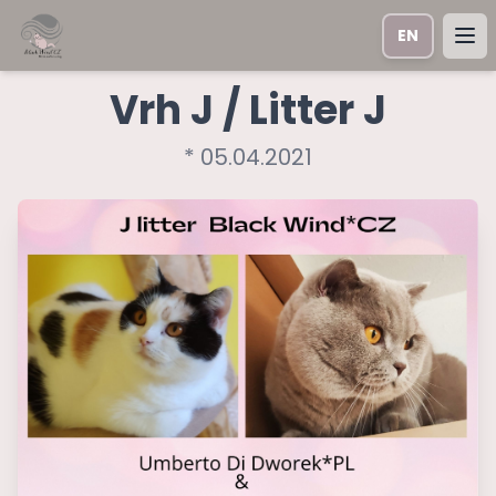
EN
Ope
Vrh J / Litter J
* 05.04.2021