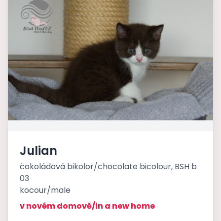
Julian
čokoládová bikolor/chocolate bicolour, BSH b
03
kocour/male
v novém domově/in a new home