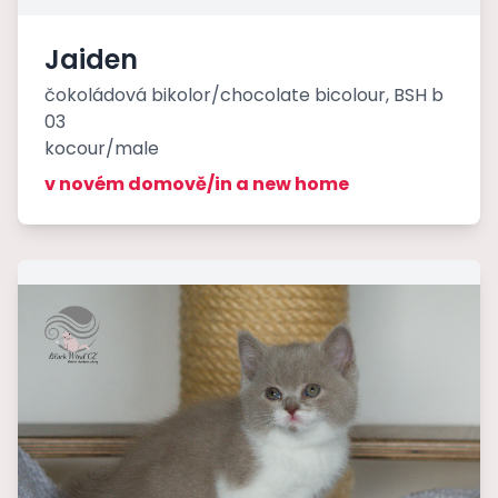
Jaiden
čokoládová bikolor/chocolate bicolour, BSH b
03
kocour/male
v novém domově/in a new home