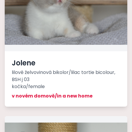
Jolene
lilově želvovinová bikolor/lilac tortie bicolour,
BSH j 03
kočka/female
v novém domově/in a new home