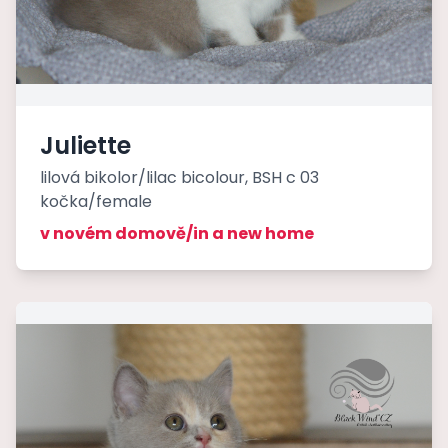
Juliette
lilová bikolor/lilac bicolour, BSH c 03
kočka/female
v novém domově/in a new home